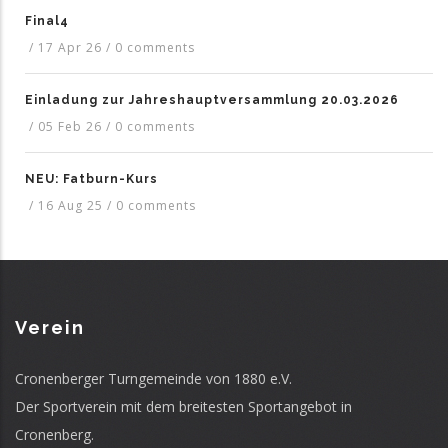
Final4
/
17 Apr 26
/
0 comments
Einladung zur Jahreshauptversammlung 20.03.2026
/
05 Feb 26
/
0 comments
NEU: Fatburn-Kurs
/
16 Aug 25
/
0 comments
Verein
Cronenberger Turngemeinde von 1880 e.V.
Der Sportverein mit dem breitesten Sportangebot in
Cronenberg.