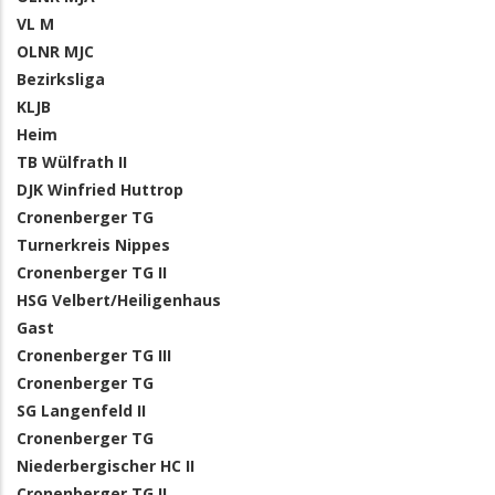
VL M
OLNR MJC
Bezirksliga
KLJB
Heim
TB Wülfrath II
DJK Winfried Huttrop
Cronenberger TG
Turnerkreis Nippes
Cronenberger TG II
HSG Velbert/Heiligenhaus
Gast
Cronenberger TG III
Cronenberger TG
SG Langenfeld II
Cronenberger TG
Niederbergischer HC II
Cronenberger TG II